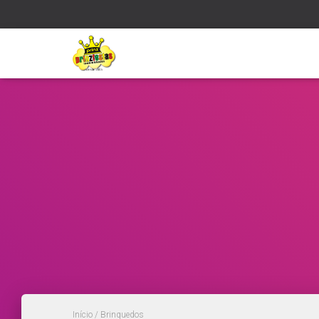
Início
/ Brinquedos