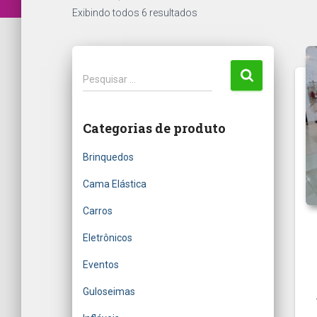
Exibindo todos 6 resultados
P
Pesquisar …
e
s
q
Categorias de produto
u
i
Brinquedos
s
a
Cama Elástica
r
Carros
p
o
Eletrônicos
r
:
Eventos
Guloseimas