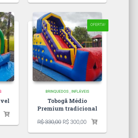
OFERTA!
S
BRINQUEDOS
,
INFLÁVEIS
ável
Tobogã Médio
Premium tradicional
R$
330,00
R$
300,00