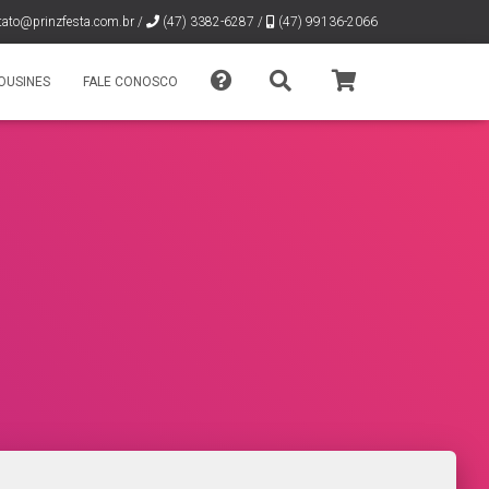
tato@prinzfesta.com.br
/
(47) 3382-6287 /
(47) 99136-2066
OUSINES
FALE CONOSCO