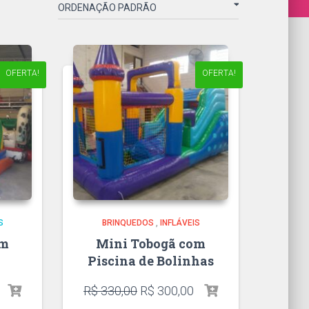
OFERTA!
OFERTA!
S
BRINQUEDOS
,
INFLÁVEIS
om
Mini Tobogã com
Piscina de Bolinhas
R$
330,00
R$
300,00