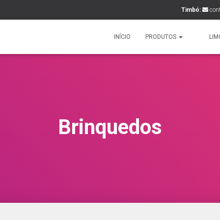
Timbó:
con
INÍCIO
PRODUTOS
LIM
Brinquedos