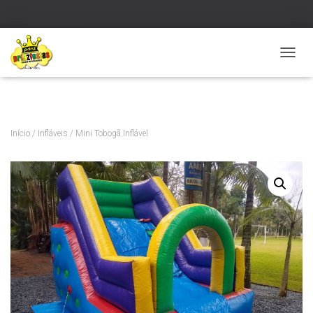
Verificar
A
L
T
E
R
N
Início
/
Infláveis
/ Mini Tobogã Inflável
A
R
N
A
V
E
G
A
Ç
Ã
O