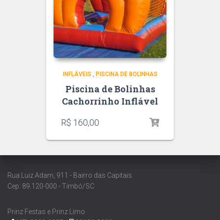
INFLÁVEIS
,
PISCINA DE BOLINHAS
Piscina de Bolinhas
Cachorrinho Inflável
R$
160,00
Rua Luiz Adam, 911 - Bairro das Capitais
Cep: 89.120-000 - Timbó/SC
Prinz Festas e Prinz Limo