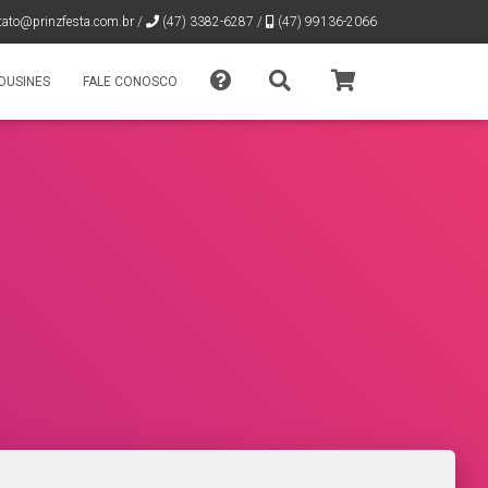
tato@prinzfesta.com.br
/
(47) 3382-6287 /
(47) 99136-2066
OUSINES
FALE CONOSCO