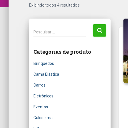
Exibindo todos 4 resultados
P
Pesquisar …
e
s
q
Categorias de produto
u
i
Brinquedos
s
a
Cama Elástica
r
Carros
p
o
Eletrônicos
r
:
Eventos
Guloseimas