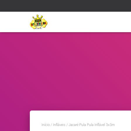
Início
/
Infláveis
/ Jacaré Pula Pula Inflável 3x3m