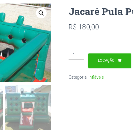
Jacaré Pula P
R$
180,00
Jacaré
Pula
LOCAÇÃO
Pula
Inflável
Categoria:
Infláveis
3x3m
quantidade