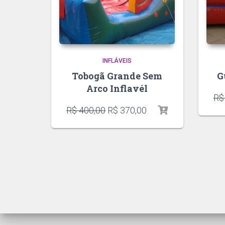
INFLÁVEIS
Tobogã Grande Sem
G
Arco Inflavél
R$
R$
400,00
R$
370,00