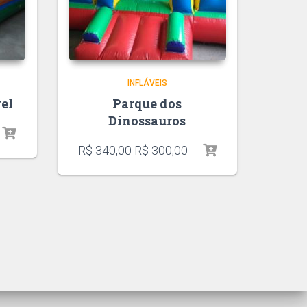
INFLÁVEIS
vel
Parque dos
Dinossauros
R$
340,00
R$
300,00