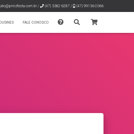
tato@prinzfesta.com.br
/
(47) 3382-6287 /
(47) 99136-2066
OUSINES
FALE CONOSCO