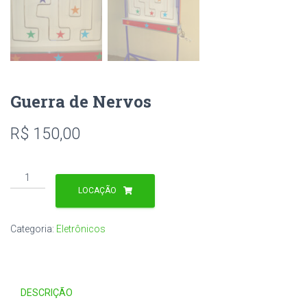
Guerra de Nervos
R$
150,00
Guerra
de
LOCAÇÃO
Nervos
quantidade
Categoria:
Eletrônicos
DESCRIÇÃO