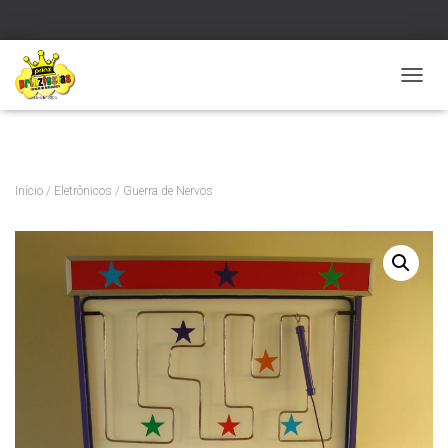
Verificar
A
L
T
E
R
N
Início
/
Eletrônicos
/ Guerra de Nervos
A
R
N
A
V
E
G
A
Ç
Ã
O