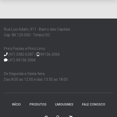
Rua Luiz Adam, 911 - Bairro das Capitais
Cep: 89.120-000 - Timbó/SC
Prinz Festas e Prinz Limo
(47) 3382-6287 /
99136-2066
(47) 99136-2066
De Segunda a Sexta-feira
Das 8:00 as 12:00 e das 13:30 as 18:00
INÍCIO
PRODUTOS
LIMOUSINES
FALE CONOSCO