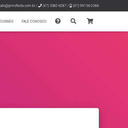
tato@prinzfesta.com.br
/
(47) 3382-6287 /
(47) 99136-2066
OUSINES
FALE CONOSCO