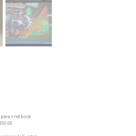
l
 para o net book.
350.00