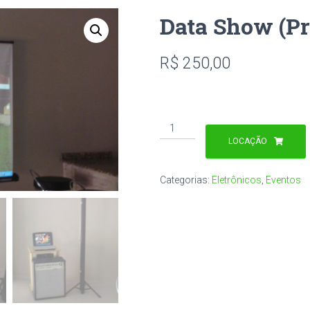
Data Show (Pr
R$
250,00
Data
Show
LOCAÇÃO
(Projetor)
quantidade
Categorias:
Eletrônicos
,
Eventos