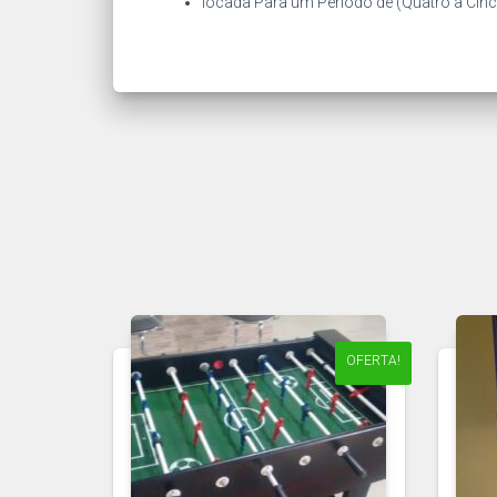
locada Para um Período de (Quatro a Cin
OFERTA!