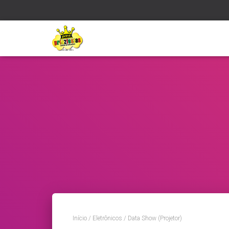
Início
/
Eletrônicos
/ Data Show (Projetor)