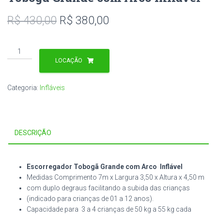
R$
430,00
R$
380,00
Tobogã
Grande
LOCAÇÃO
com
Arco
Categoria:
Infláveis
Inflável
quantidade
DESCRIÇÃO
Escorregador Tobogã Grande com Arco Inflável
Medidas Comprimento 7m x Largura 3,50 x Altura x 4,50 m
com duplo degraus facilitando a subida das crianças
(indicado para crianças de 01 a 12 anos).
Capacidade para 3 a 4 crianças de 50 kg a 55 kg cada