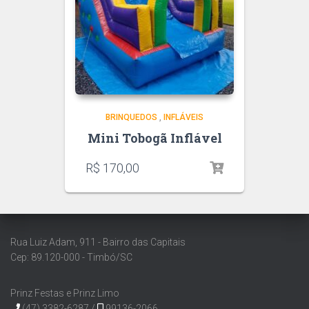
BRINQUEDOS
,
INFLÁVEIS
Mini Tobogã Inflável
R$
170,00
Rua Luiz Adam, 911 - Bairro das Capitais
Cep: 89.120-000 - Timbó/SC
Prinz Festas e Prinz Limo
(47) 3382-6287 /
99136-2066