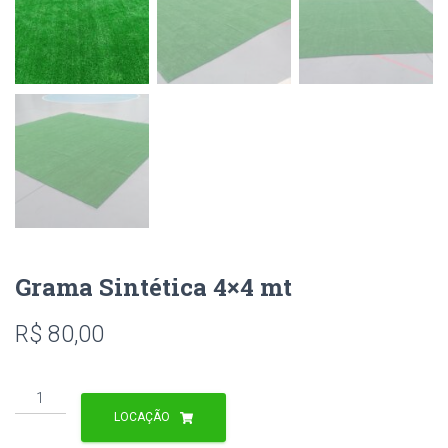
Grama Sintética 4×4 mt
R$
80,00
Grama
Sintética
LOCAÇÃO
4x4