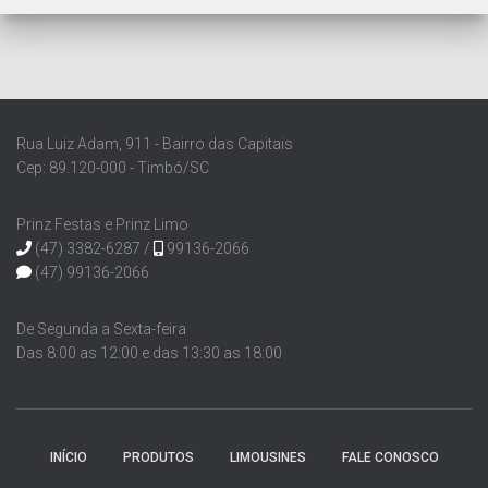
Rua Luiz Adam, 911 - Bairro das Capitais
Cep: 89.120-000 - Timbó/SC
Prinz Festas e Prinz Limo
(47) 3382-6287 /
99136-2066
(47) 99136-2066
De Segunda a Sexta-feira
Das 8:00 as 12:00 e das 13:30 as 18:00
INÍCIO
PRODUTOS
LIMOUSINES
FALE CONOSCO