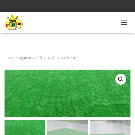
Verificar
A
L
T
E
R
N
Início
/
Playgrounds
/ Grama Sintética 4×4 mt
A
R
N
A
V
E
G
A
Ç
Ã
O